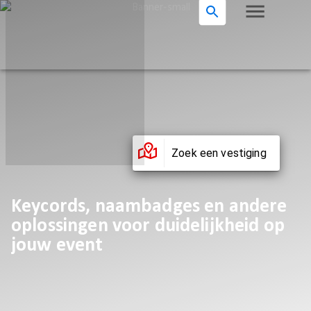
Zoek een vestiging
Keycords, naambadges en andere
oplossingen voor duidelijkheid op
jouw event