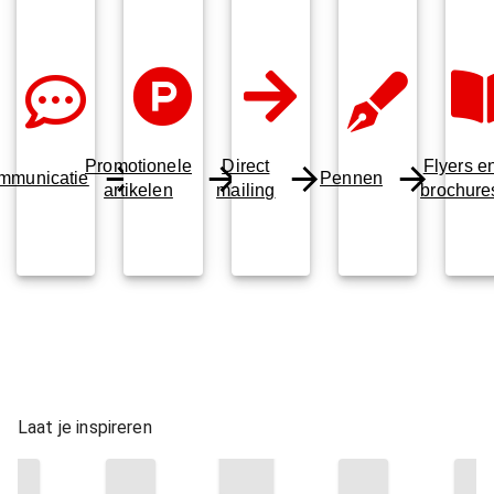
Promotionele
Direct
Flyers e
mmunicatie
Pennen
artikelen
mailing
brochure
Laat je inspireren