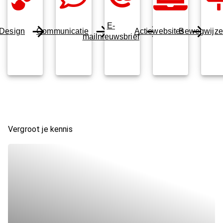
E-
Design
Communicatie
Actiewebsites
Bewegwijze
mailnieuwsbrief
Vergroot je kennis