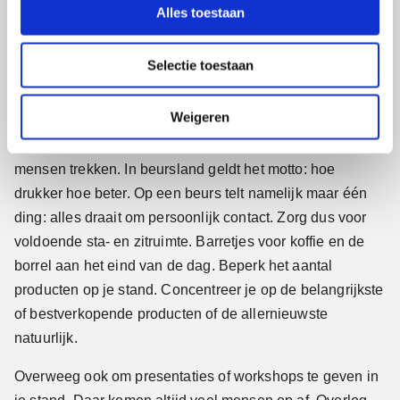
mensen.
l
Alles toestaan
e
c
Je producten zijn belangrijk, net als de 3D-elementen —
Selectie toestaan
t
schermen, wanden, opstellingen —waarmee je over je
i
producten en diensten communiceert. Maar mensen op je
e
Weigeren
stand zijn belangrijker dan dingen, véél belangrijker.
Alleen al vanwege het feit dat mensen ook andere
mensen trekken. In beursland geldt het motto: hoe
drukker hoe beter. Op een beurs telt namelijk maar één
ding: alles draait om persoonlijk contact. Zorg dus voor
voldoende sta- en zitruimte. Barretjes voor koffie en de
borrel aan het eind van de dag. Beperk het aantal
producten op je stand. Concentreer je op de belangrijkste
of bestverkopende producten of de allernieuwste
natuurlijk.
Overweeg ook om presentaties of workshops te geven in