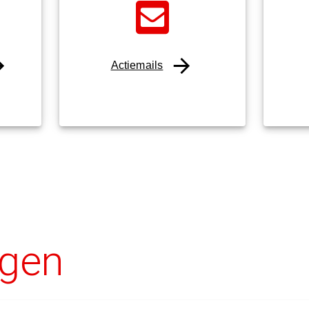
Actiemails
agen