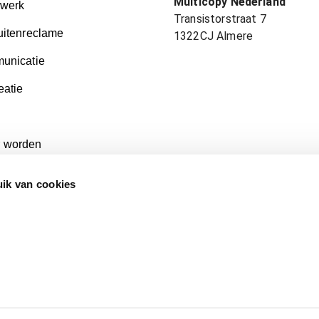
Multicopy Nederland
kwerk
Transistorstraat 7
uitenreclame
1322CJ
Almere
unicatie
eatie
 worden
ik van cookies
Aanleverspecificaties & Artwork Delivery Specifications
n
Stuur een bestand
Neem contact op