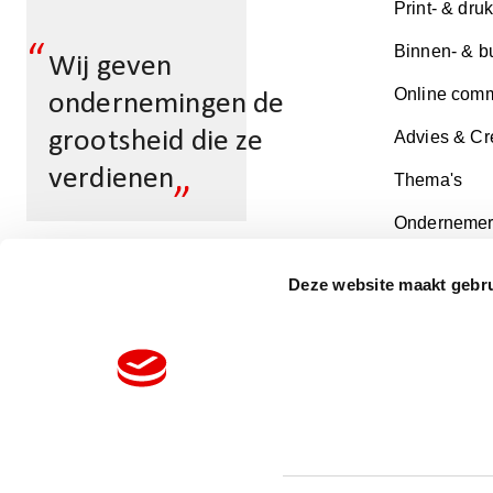
Print- & dru
“
Binnen- & b
Wij geven
Online comm
ondernemingen de
grootsheid die ze
Advies & Cr
„
verdienen
Thema's
Ondernemer
Deze website maakt gebru
Zoek een vestiging
Volg ons op:
Vraag een offerte aa