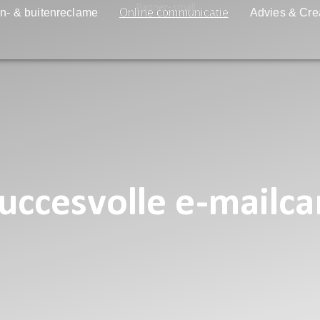
n- & buitenreclame
Online communicatie
Advies & Cre
succesvolle e-mail