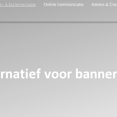
n- & buitenreclame
Online communicatie
Advies & Cre
rnatief voor banne