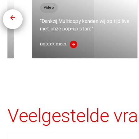
Video
“Dankzij Multicopy konden wij op tijd live
met onze pop-up store”
ontdek meer
Veelgestelde vr