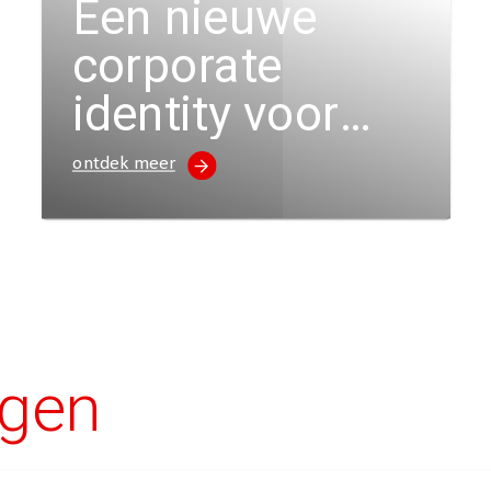
Een nieuwe
corporate
identity voor
Quality Contact
ontdek meer
agen