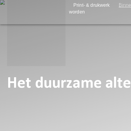
Print- & drukwerk
Binne
worden
Het duurzame alte