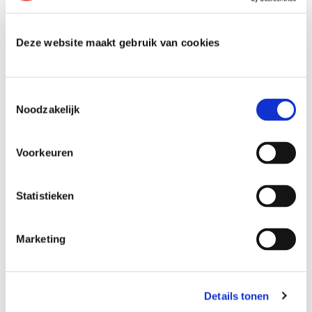
Deze website maakt gebruik van cookies
T
Noodzakelijk
o
e
s
Veelgestelde
Voorkeuren
t
e
m
Statistieken
vragen
m
i
Marketing
n
g
Kunnen jullie mijn logo aanpassen?
s
Details tonen
s