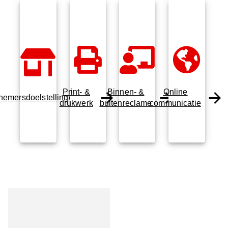
Print- &
Binnen- &
Online
nemersdoelstellingen
drukwerk
buitenreclame
communicatie