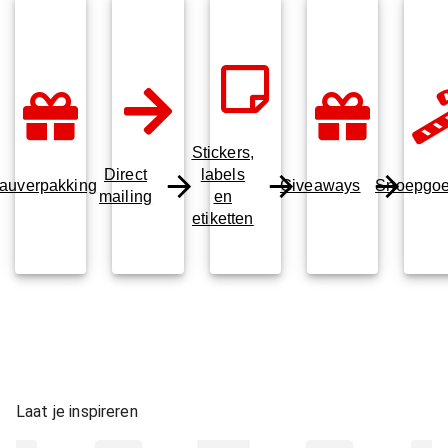
Stickers,
Direct
labels
auverpakking
Giveaways
Snoepgo
mailing
en
etiketten
Laat je inspireren