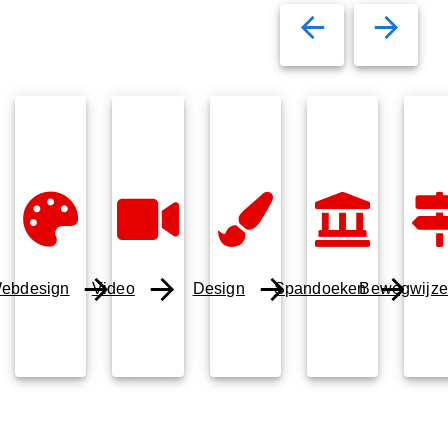
ebdesign
Video
Design
Spandoeken
Bewegwijze