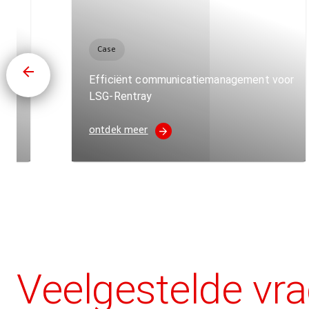
Case
or
Efficiënt communicatiemanagement voor
LSG-Rentray
ontdek meer
Veelgestelde vr