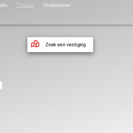
atie
Thema's
Ondernemer
Zoek een vestiging
n