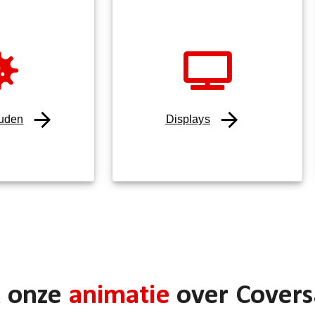
ouden
Displays
k onze
animatie
over Covers