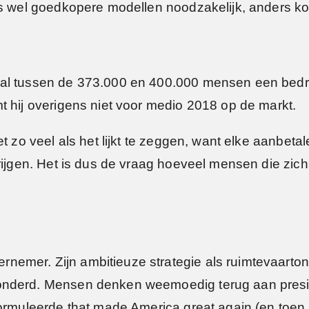
us wel goedkopere modellen noodzakelijk, anders kom
 al tussen de 373.000 en 400.000 mensen een bedr
t hij overigens niet voor medio 2018 op de markt.
t zo veel als het lijkt te zeggen, want elke aanbetal
krijgen. Het is dus de vraag hoeveel mensen die zic
emer. Zijn ambitieuze strategie als ruimtevaarton
onderd. Mensen denken weemoedig terug aan presid
formuleerde that made America great again (en toen