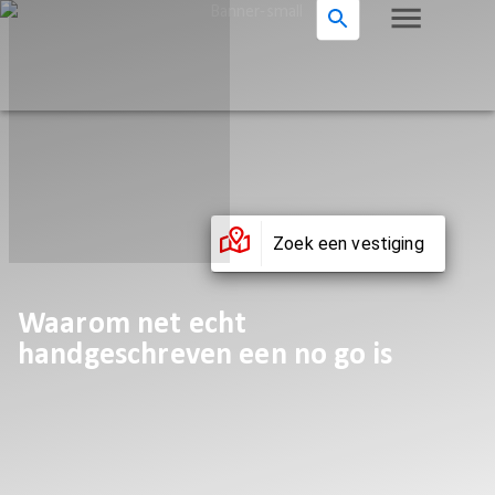
Zoek een vestiging
Waarom net echt
handgeschreven een no go is