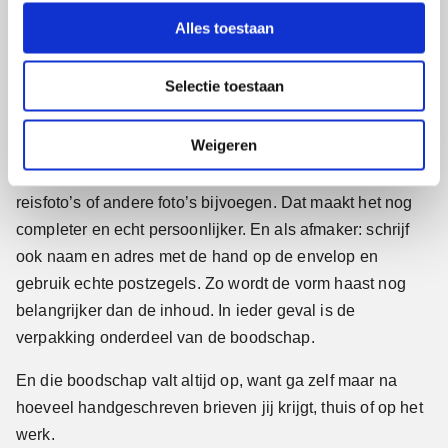
marketingbureau.
l
Alles toestaan
e
Reisfoto’s
c
Selectie toestaan
t
En echt niet elke brief hoeft dan echt persoonlijk
i
toegespitst zijn op de ontvanger. Het kan ook een verhaal
e
Weigeren
zijn over uzelf of over uw nieuwe product of dienst dat u
graag vertelt. U kunt er bijvoorbeeld ook vakantie- of
reisfoto’s of andere foto’s bijvoegen. Dat maakt het nog
completer en echt persoonlijker. En als afmaker: schrijf
ook naam en adres met de hand op de envelop en
gebruik echte postzegels. Zo wordt de vorm haast nog
belangrijker dan de inhoud. In ieder geval is de
verpakking onderdeel van de boodschap.
En die boodschap valt altijd op, want ga zelf maar na
hoeveel handgeschreven brieven jij krijgt, thuis of op het
werk.