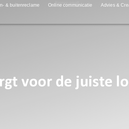
n- & buitenreclame
Online communicatie
Advies & Cre
gt voor de juiste l