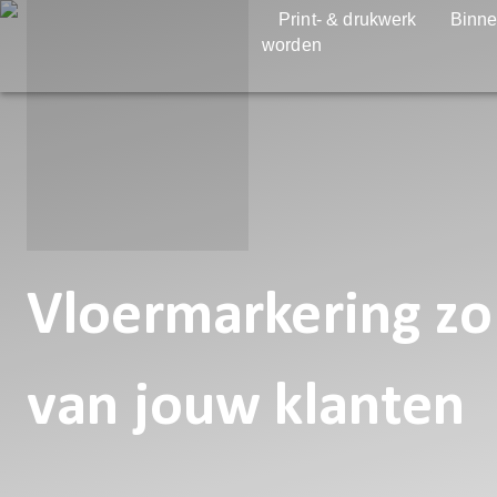
Print- & drukwerk
Binne
worden
Vloermarkering zor
van jouw klanten