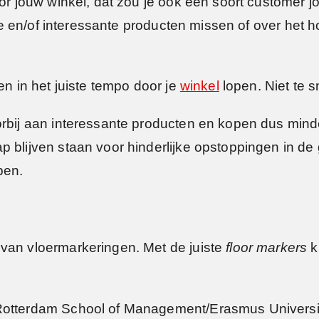
door jouw winkel, dat zou je ook een soort custome
jke en/of interessante producten missen of over het h
en in het juiste tempo door je
winkel
lopen. Niet te s
orbij aan interessante producten en kopen dus mind
p blijven staan voor hinderlijke opstoppingen in de
pen.
 van vloermarkeringen. Met de juiste
floor markers
k
Rotterdam School of Management/Erasmus Universit