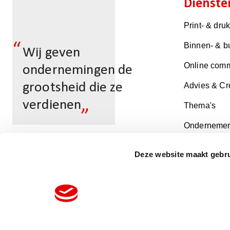
Dienste
Print- & dru
“
Binnen- & b
Wij geven
Online comm
ondernemingen de
grootsheid die ze
Advies & Cr
„
verdienen
Thema's
Ondernemer
Deze website maakt gebru
Zoek een vestiging
Volg ons op: