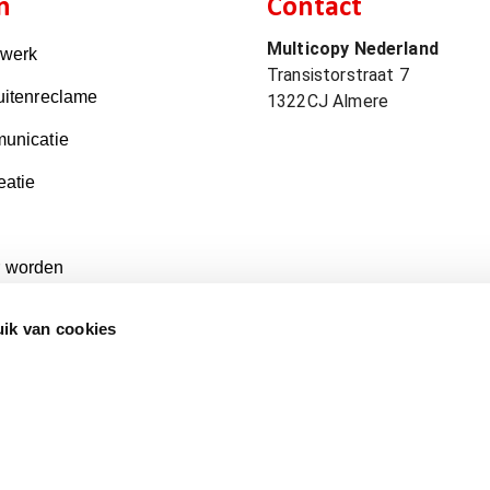
n
Contact
Multicopy Nederland
kwerk
Transistorstraat 7
uitenreclame
1322CJ
Almere
unicatie
eatie
 worden
ik van cookies
Aanleverspecificaties & Artwork Delivery Specifications