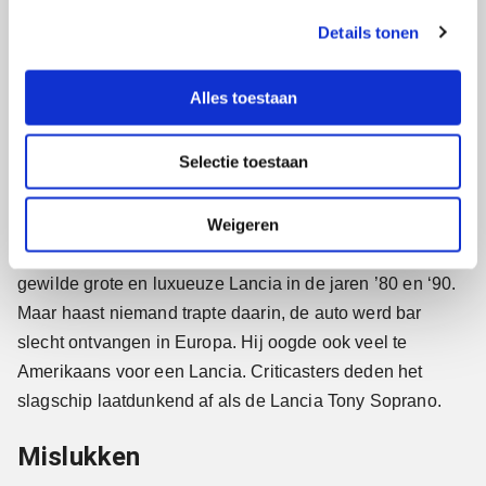
sportauto’s voor Jan met de pet bestonden. Zoals de
s
Details tonen
Opel Manta en Ford Capri. Maar ja, de nieuwe Scirocco
s
e
in 2008 zag er niet uit. Te glad, te gelikt en te rond.
l
Kenners spraken van een soort Duitse Volvo C30. Dus
Alles toestaan
e
consumenten hoefden en kochten deze sportcoupé niet,
c
ook al heette hij tien keer Scirocco.
Selectie toestaan
t
i
Toen Lancia na de overname van Chrysler in 2011 de
e
Weigeren
gigantische Chrysler 300 voor de Europese markt
omdoopte in Lancia Thema, de naam van een erg
gewilde grote en luxueuze Lancia in de jaren ’80 en ‘90.
Maar haast niemand trapte daarin, de auto werd bar
slecht ontvangen in Europa. Hij oogde ook veel te
Amerikaans voor een Lancia. Criticasters deden het
slagschip laatdunkend af als de Lancia Tony Soprano.
Mislukken