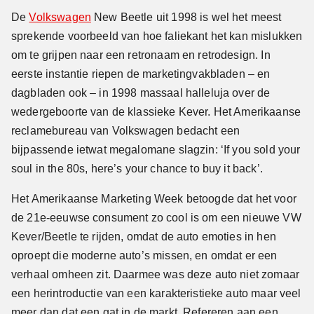
De
Volkswagen
New Beetle uit 1998 is wel het meest
sprekende voorbeeld van hoe faliekant het kan mislukken
om te grijpen naar een retronaam en retrodesign. In
eerste instantie riepen de marketingvakbladen – en
dagbladen ook – in 1998 massaal halleluja over de
wedergeboorte van de klassieke Kever. Het Amerikaanse
reclamebureau van Volkswagen bedacht een
bijpassende ietwat megalomane slagzin: ‘If you sold your
soul in the 80s, here’s your chance to buy it back’.
Het Amerikaanse Marketing Week betoogde dat het voor
de 21e-eeuwse consument zo cool is om een nieuwe VW
Kever/Beetle te rijden, omdat de auto emoties in hen
oproept die moderne auto’s missen, en omdat er een
verhaal omheen zit. Daarmee was deze auto niet zomaar
een herintroductie van een karakteristieke auto maar veel
meer dan dat een gat in de markt. Refereren aan een