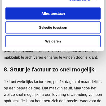
e
sterker dan ‘Betalen binnen zoveel dagen’.
l
Alles toestaan
7. Stuur een factuur digitaal, in Pdf-
e
c
formaat via e-mail.
Selectie toestaan
t
i
Stuur een factuur altijd digitaal toe (per e-mail) in Pdf-
e
Weigeren
formaat. Je bespaart daarmee niet alle tijd, papier en
portokosten maar je weet zeker dat hij aankomt en hij is
makkelijk te archiveren en terug te vinden door je klant.
8. Stuur je factuur zo snel mogelijk.
Je kunt wekelijks factureren, per 14 dagen of maandelijks
op een bepaalde dag. Dat maakt niet uit. Maar doe het
wel zo snel mogelijk na een levering of afronding van een
opdracht. Je klant herinnert zich dan precies waarvoor de