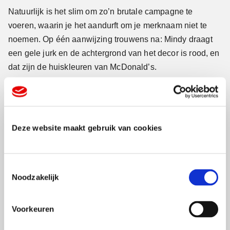
Natuurlijk is het slim om zo’n brutale campagne te
voeren, waarin je het aandurft om je merknaam niet te
noemen. Op één aanwijzing trouwens na: Mindy draagt
een gele jurk en de achtergrond van het decor is rood, en
dat zijn de huiskleuren van McDonald’s.
Mond-tot-mondreclame
Wat de reclame zo briljant maakt is dat hij inspeelt op de
Deze website maakt gebruik van cookies
trend dat jongeren niet meer iets aannemen van de
reclame, maar veel meer gevoelig zijn voor het oordeel
van anderen om hen heen. Hun peers.
Mond-tot-reclame
T
is onder tieners en twintigers belangrijker dan corporate-
Noodzakelijk
o
reclame.
e
s
Voorkeuren
Reclameboodschappen worden juist eerder
t
gewantrouwd dan geloofd.
e