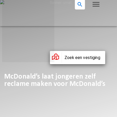
Zoek een vestiging
McDonald’s laat jongeren zelf
reclame maken voor McDonald’s