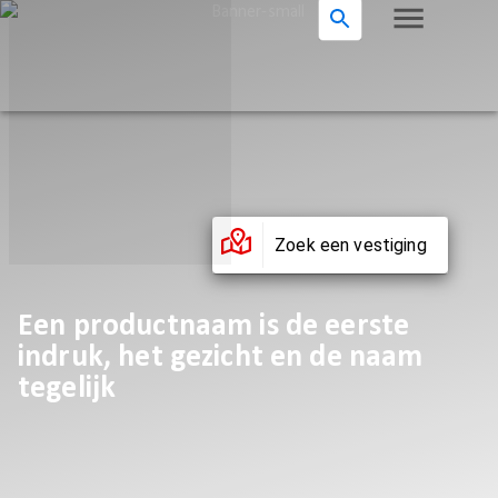
Zoek een vestiging
Een productnaam is de eerste
indruk, het gezicht en de naam
tegelijk