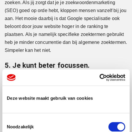
zoeken. Als jij zorgt dat je je zoekwoordenmarketing
(SEO) goed op orde hebt, kloppen mensen vanzelf bij jou
aan. Het mooie daarbij is dat Google specialisatie ook
beloont door jouw website hoger in de ranking te
plaatsen. Als je namelijk specifieke zoektermen gebruikt
heb je minder concurrentie dan bij algemene zoektermen.
Simpeler kan het niet.
5. Je kunt beter focussen.
Wat aandacht krijgt groeit. Als je alles wilt zijn voor
iedereen krijgt elk onderdeel te weinig aandacht. Kies
dus, dúrf te kiezen. Je raakt mensen kwijt maar de
Deze website maakt gebruik van cookies
mensen die je wint, leveren je uiteindelijk meer op. Dat
heeft een heel simpele oorzaak: je expertise wordt
dankzij jouw focus en concentratie steeds groter dus
T
Noodzakelijk
o
mensen doen steeds meer een beroep op je, voor je