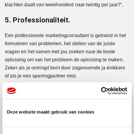
klachten daalt van tweehonderd naar twintig per jaar?’.
5. Professionaliteit.
Een professionele marketingconsultant is getraind in het
formuleren van problemen, het stellen van de juiste
vragen en het samen met jou zoeken naar de beste
oplossing om van het probleem de oplossing te maken.
Zeker als je omringd bent door zogenoemde ja-knikkers
of als je een sparringpartner mist.
6. Een adviseur geeft nieuwe
inspiratie.
Deze website maakt gebruik van cookies
Een adviseur wil zichzelf – als het goed is – altijd
bewijzen, dus hij/zij doet zijn best om jou iets te geven:
inspiratie, kennis, ervaring, vrolijkheid, goede zin,