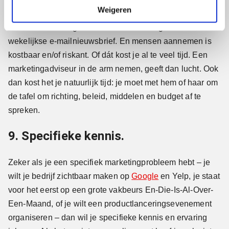
e
Weigeren
weinig tijd vrijmaken voor een marketingprobleem of
sowieso marketingactiviteiten die verder gaan dan de
wekelijkse e-mailnieuwsbrief. En mensen aannemen is
kostbaar en/of riskant. Of dát kost je al te veel tijd. Een
marketingadviseur in de arm nemen, geeft dan lucht. Ook
dan kost het je natuurlijk tijd: je moet met hem of haar om
de tafel om richting, beleid, middelen en budget af te
spreken.
9. Specifieke kennis.
Zeker als je een specifiek marketingprobleem hebt – je
wilt je bedrijf zichtbaar maken op
Google
en Yelp, je staat
voor het eerst op een grote vakbeurs En-Die-Is-Al-Over-
Een-Maand, of je wilt een productlanceringsevenement
organiseren – dan wil je specifieke kennis en ervaring