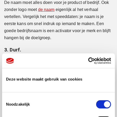
De naam moet alles doen voor je product of bedrijf. Ook
zonder logo moet
de naam
eigenlijk al het verhaal
vertellen. Vergelijk het met speeddaten: je naam is je
eerste kans om snel indruk op iemand te maken. Een
goede bedrijfsnaam is een activator voor je merk en blijft
hangen bij de doelgroep.
3. Durf.
Kijk hoe je directe concurrenten heten en kies dan een
héél andere naam.
Deze website maakt gebruik van cookies
4. Vraag niet te veel mensen.
Betrek bij het kiezen van een bedrijfsnaam nooit te veel
T
mensen. Vraag niet het voltallige personeel, de buurman
Noodzakelijk
o
en ook nog je zwagers om mee te denken. Een durfnaam
e
wordt dan al gauw afgestompt tot standaardnaam.