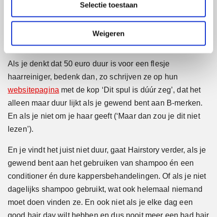
jij, als lezer, sceptisch bent. Lees dan al die happy – ‘very
Selectie toestaan
t
happy’ – reviews, gaan ze verder.
i
e
Weigeren
B-merken
Als je denkt dat 50 euro duur is voor een flesje
haarreiniger, bedenk dan, zo schrijven ze op hun
websitepagina
met de kop ‘Dit spul is dúúr zeg’, dat het
alleen maar duur lijkt als je gewend bent aan B-merken.
En als je niet om je haar geeft (‘Maar dan zou je dit niet
lezen’).
En je vindt het juist niet duur, gaat Hairstory verder, als je
gewend bent aan het gebruiken van shampoo én een
conditioner én dure kappersbehandelingen. Of als je niet
dagelijks shampoo gebruikt, wat ook helemaal niemand
moet doen vinden ze. En ook niet als je elke dag een
good hair day wilt hebben en dus nooit meer een bad hair