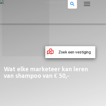
Zoek een vestiging
Wat elke marketeer kan leren
van shampoo van € 50,-