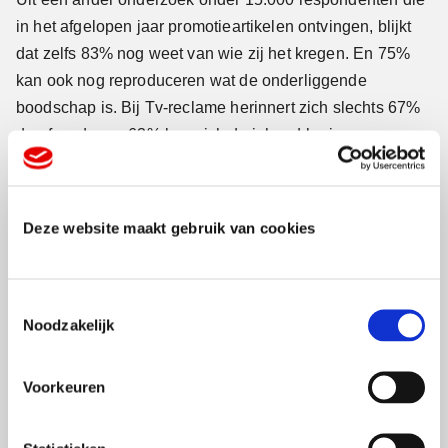
in het afgelopen jaar promotieartikelen ontvingen, blijkt
dat zelfs 83% nog weet van wie zij het kregen. En 75%
kan ook nog reproduceren wat de onderliggende
boodschap is. Bij Tv-reclame herinnert zich slechts 67%
de afzender en 63% kan zich de inhoud herinneren.
Bij advertenties in printmedia is het 60% respectievelijk
63% en bij online-advertenties 31% en 35%.
Deze website maakt gebruik van cookies
Bereik en attentie/herinneringswaarde van promo-items
is dus 15 tot 50% hoger dan andere veelgebruikte media.
T
Positiever
Noodzakelijk
o
e
Ontvangers van promo-artikelen zoals sleutelhangers,
s
Voorkeuren
pennen en USB-sticks denken ook
positiever
over
t
bedrijven waarvan ze die kregen. 61% zegt erdoor
e