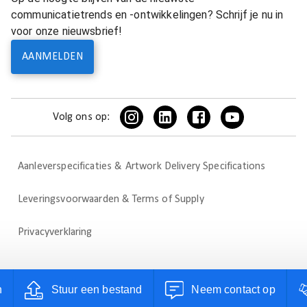
communicatietrends en -ontwikkelingen? Schrijf je nu in
voor onze nieuwsbrief!
AANMELDEN
Volg ons op:
Aanleverspecificaties & Artwork Delivery Specifications
Leveringsvoorwaarden & Terms of Supply
Privacyverklaring
n
Stuur een bestand
Neem contact op