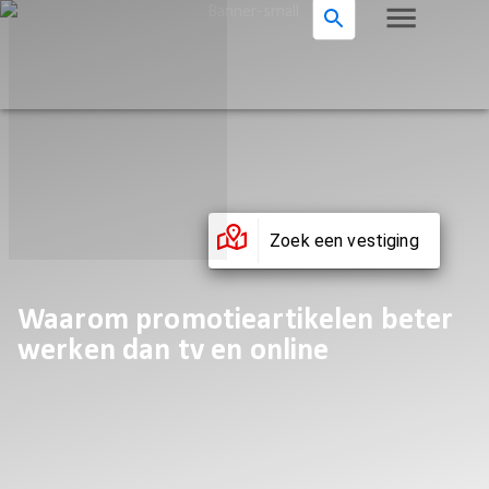
Zoek een vestiging
Waarom promotieartikelen beter
werken dan tv en online