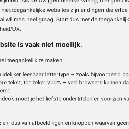
elijkheid. Als de UX (gebruikerservaring) niet goed i
 Bij niet toegankelijke websites zijn er dingen die er
al wil men heel graag. Start dus met de toegankelij
rheid/UX.
site is vaak niet moeilijk.
nel toegankelijk te maken.
idelijker leesbaar lettertype – zoals bijvoorbeeld op 
re tekst, tot zeker 200% – veel browsers kunnen dat
eemt.
ideo’s moet je het liefste ondertitelen en voorzien va
zien, dus van afbeeldingen en knoppen waarvan geen 