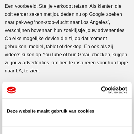
Een voorbeeld. Stel je verkoopt reizen. Als klanten die
ooit eerder zaken met jou deden nu op Google zoeken
naar pakweg ‘non-stop-vlucht naar Los Angeles’,
verschijnen bovenaan hun zoeklijstje jouw advertenties.
Op elke mogelijke device die zij op dat moment
gebruiken, mobiel, tablet of desktop. En ook als zij
video’s kijken op YouTube of hun Gmail checken, krijgen
zij jouw advertenties, om hen te inspireren voor hun tripje
naar LA, te zien.
Gelijkende doelgroep
Daarnaast introduceert Google de tool Similar Audiences,
waarmee marketeers met gerichte
advertenties
nieuwe
Deze website maakt gebruik van cookies
prospects in het vizier krijgen die sterk lijken op hun
bestaande klanten, in zowel interesses als
karakteristieken.
T