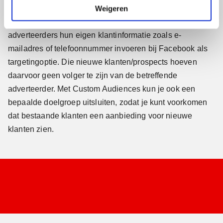
e
Weigeren
Facebook
doet al langer – sinds 2012 – goede zaken met
zijn dienst Custom Audiences. Hierbij kunnen
adverteerders hun eigen klantinformatie zoals e-
mailadres of telefoonnummer invoeren bij Facebook als
targetingoptie. Die nieuwe klanten/prospects hoeven
daarvoor geen volger te zijn van de betreffende
adverteerder. Met Custom Audiences kun je ook een
bepaalde doelgroep uitsluiten, zodat je kunt voorkomen
dat bestaande klanten een aanbieding voor nieuwe
klanten zien.