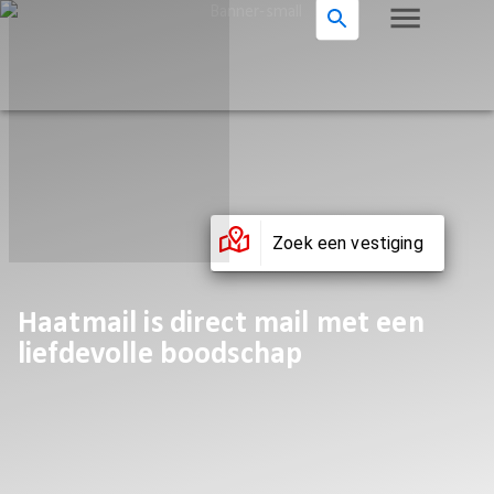
Zoek een vestiging
Haatmail is direct mail met een
liefdevolle boodschap