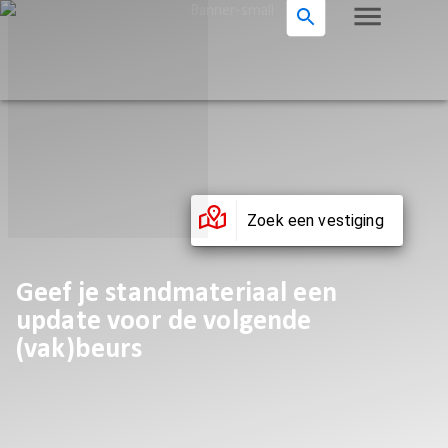
Zoek een vestiging
Geef je standmateriaal een
update voor de volgende
(vak)beurs