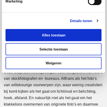
Marketing
auteursrecht. Met andere woorden: de foto is niet
n
origineel genoeg. Hij is niet echt heel creatief maar
g
s
eerder recht-toe-recht-aan. Dohmen Advocaten verwees
Details tonen
s
in zijn verdediging naar de ontwikkelingen in de recente
e
jurisprudentie over de vereiste originaliteit van
l
stockfoto’s. De autotune-websitehouder kan de foto dus
Alles toestaan
e
blijven gebruiken en zijn advocaatkosten moeten door
c
Masterfile worden vergoed.
Selectie toestaan
t
i
Belichting van een foto
e
Weigeren
Deze uitspraak heeft gevolgen voor het gebruik van foto’s
van stockfotografen en -bureaus. Althans als het foto’s
van willekeurige voorwerpen zijn, waar weinig creativiteit
bij komt kijken als het gaat om lichtinval en belichting,
hoek, afstand. En natuurlijk niet als het gaat om het
klakkeloos overnemen van originele foto’s en daarmee