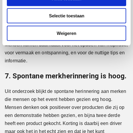
e
producten te zien en te testen. Gratis goodiebags zijn erg
c
Selectie toestaan
populair, net als het uitproberen of proeven van nieuwe
t
i
producten. Vooral dat laatste zorgt voor een sterk
e
merkcontact.
Weigeren
Mensen komen daarnaast voor het opdoen van inspiratie,
voor vermaak en ontspanning, en voor de nuttige tips en
informatie.
7. Spontane merkherinnering is hoog.
Uit onderzoek blijkt de spontane herinnering aan merken
die mensen op het event hebben gezien erg hoog.
Mensen denken ook positiever over producten die zij op
een demonstratie hebben gezien, en bijna twee derde
heeft een product gekocht. Korting is daarbij een driver
maar ook het in het echt zien en dat je het kunt