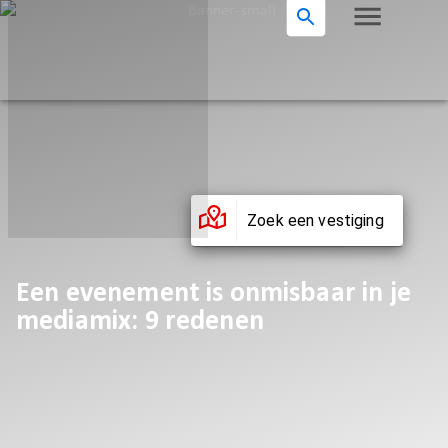
Zoek een vestiging
Een evenement is onmisbaar in je
mediamix: 9 redenen