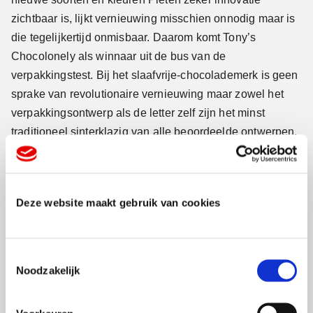
zichtbaar is, lijkt vernieuwing misschien onnodig maar is
die tegelijkertijd onmisbaar. Daarom komt Tony’s
Chocolonely als winnaar uit de bus van de
verpakkingstest. Bij het slaafvrije-chocolademerk is geen
sprake van revolutionaire vernieuwing maar zowel het
verpakkingsontwerp als de letter zelf zijn het minst
traditioneel sinterklazig van alle beoordeelde ontwerpen.
Terwijl het ontwerp als totaal het best bij het
Sinterklaasfeest past.
Knalt uit het schap
Deze website maakt gebruik van cookies
De verpakking is typisch voor het merk
Tony’s
T
Chocolonely
en knalt uit het schap door de opvallende
Noodzakelijk
o
typografie en felle kleuren. En het uitpakken van de letter
e
is een feestje op zich.
s