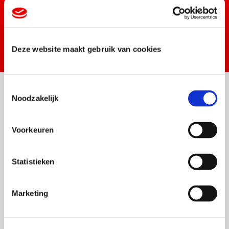
Zoek dichtstbijzijnde vestiging
Deze website maakt gebruik van cookies
T
Noodzakelijk
o
e
Veelgestelde
s
Voorkeuren
t
e
vragen
m
Statistieken
m
i
Marketing
n
Wat is een online bestelsysteem?
g
s