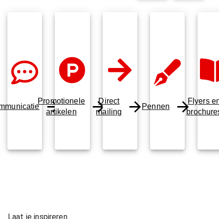
Promotionele
Direct
Flyers e
mmunicatie
Pennen
artikelen
mailing
brochure
Laat je inspireren