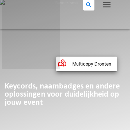
Multicopy Dronten
Keycords, naambadges en andere
oplossingen voor duidelijkheid op
jouw event