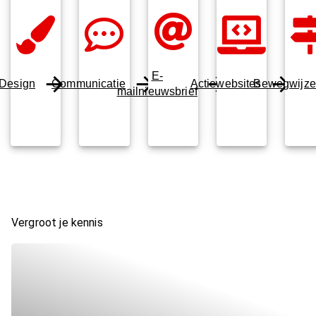
E-
Design
Communicatie
Actiewebsites
Bewegwijze
mailnieuwsbrief
Vergroot je kennis