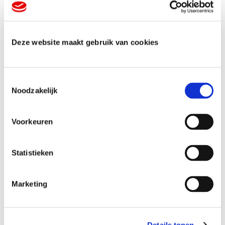
Deze website maakt gebruik van cookies
T
Noodzakelijk
o
e
Veelgestelde
s
Voorkeuren
t
e
vragen
m
Statistieken
m
i
Marketing
n
Wat kunnen jullie voor mij ontwerpen?
g
s
Details tonen