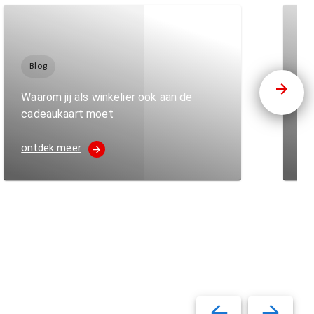
Blog
V
Waarom jij als winkelier ook aan de
Ee
cadeaukaart moet
& 
ontdek meer
on