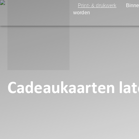
Print- & drukwerk
Binne
worden
Cadeaukaarten la