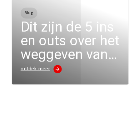
Blog
Dit zijn de 5 ins
en outs over het
weggeven van
cadeaus
ontdek meer