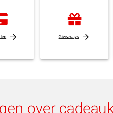
rten
Giveaways
agen over cadeau