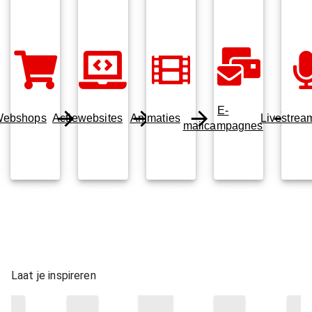
E-
ebshops
Actiewebsites
Animaties
Livestrea
mailcampagnes
Laat je inspireren