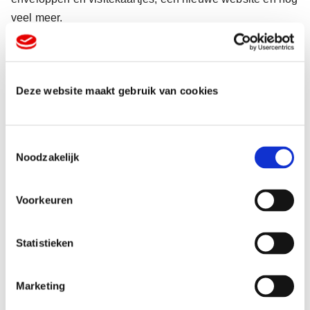
veel meer.
Deze website maakt gebruik van cookies
Geraakt door de nieuwe
T
huisstijl
Noodzakelijk
o
e
s
Voorkeuren
t
e
m
Statistieken
m
i
Marketing
n
g