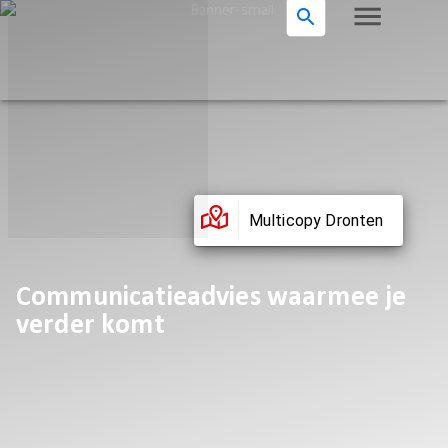
Multicopy Dronten
Communicatieadvies waarmee je
verder komt