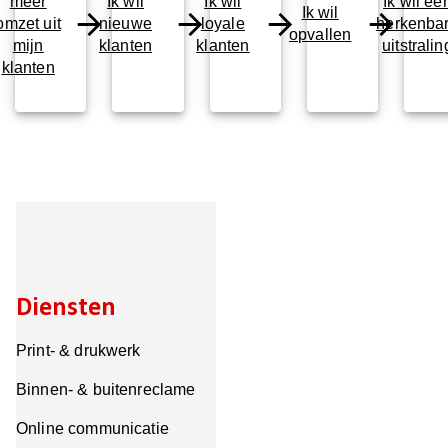
meer
Ik wil
Ik wil
Ik wil ee
Ik wil
omzet uit
nieuwe
loyale
herkenba
opvallen
mijn
klanten
klanten
uitstralin
klanten
Diensten
Print- & drukwerk
Binnen- & buitenreclame
Online communicatie