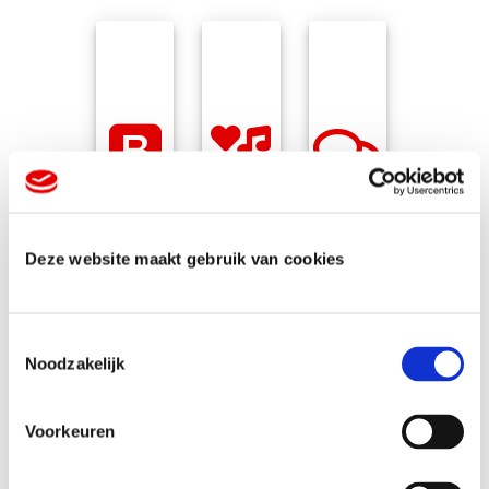
Branding en
Crossmedia
Adviesgesprek
positionering
Deze website maakt gebruik van cookies
T
Noodzakelijk
o
e
s
Voorkeuren
t
e