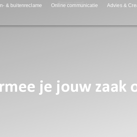
n- & buitenreclame
Online communicatie
Advies & Cre
ee je jouw zaak op