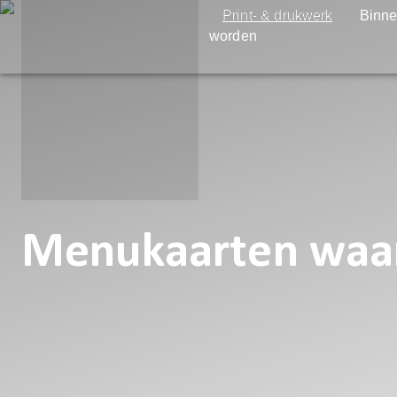
Print- & drukwerk
Binne
worden
Menukaarten waarm