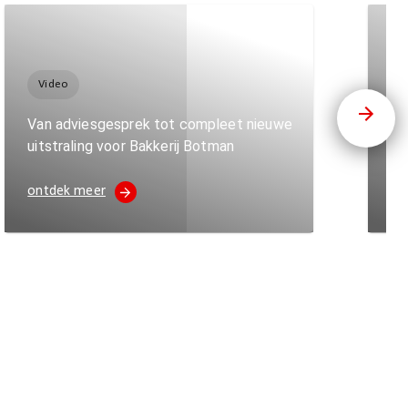
Video
B
Van adviesgesprek tot compleet nieuwe
uitstraling voor Bakkerij Botman
Ma
ontdek meer
on