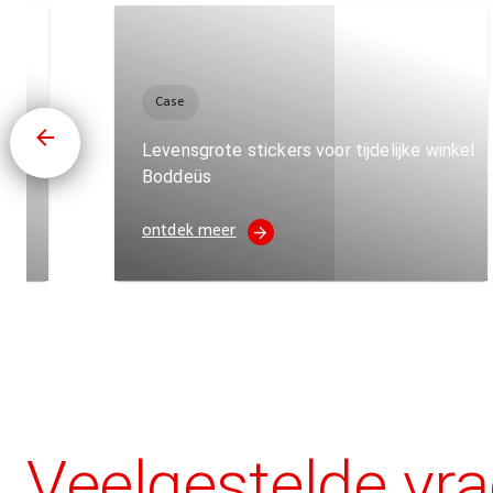
Case
erk
Levensgrote stickers voor tijdelijke winkel
Boddeüs
ontdek meer
Veelgestelde vr