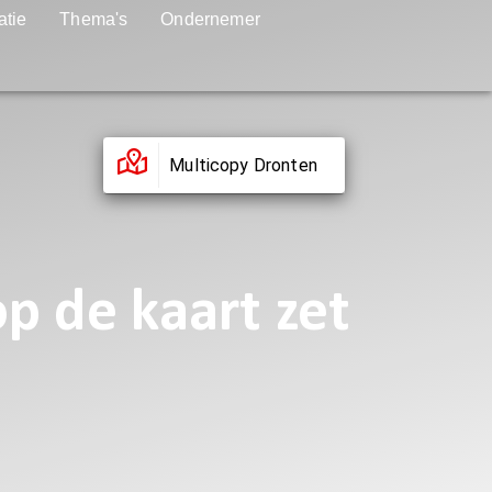
atie
Thema's
Ondernemer
Multicopy Dronten
 de kaart zet