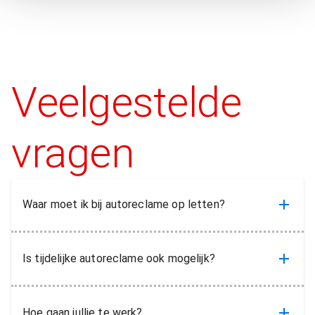
Home
FobGuard
Concept
Veelgestelde
vragen
Waar moet ik bij autoreclame op letten?
Is tijdelijke autoreclame ook mogelijk?
Hoe gaan jullie te werk?