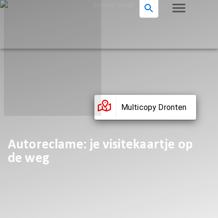
Multicopy Dronten
Autoreclame: je visitekaartje op
de weg