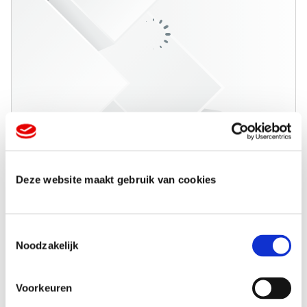
Deze website maakt gebruik van cookies
T
Noodzakelijk
o
e
s
Voorkeuren
t