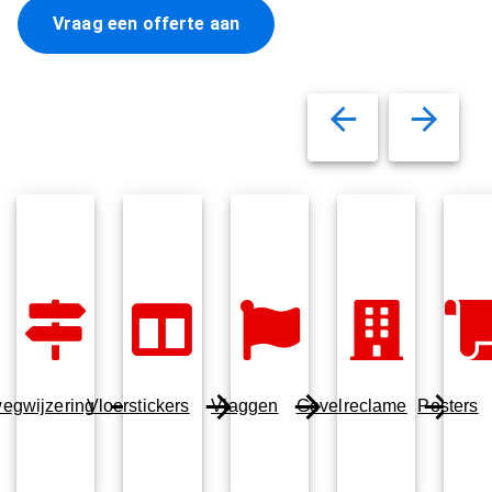
Vraag een offerte aan
egwijzering
Vloerstickers
Vlaggen
Gevelreclame
Posters