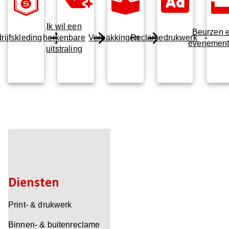
Ik wil een
Beurzen 
rijfskleding
herkenbare
Verpakkingen
Reclamedrukwerk
evenemen
uitstraling
Diensten
Print- & drukwerk
Binnen- & buitenreclame