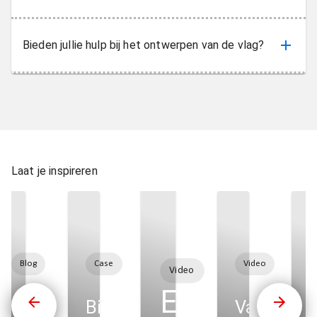
Bieden jullie hulp bij het ontwerpen van de vlag?
Laat je inspireren
Blog
Case
Video
Video
Een
budget en
13 strenge
Binnenzonwering
Van