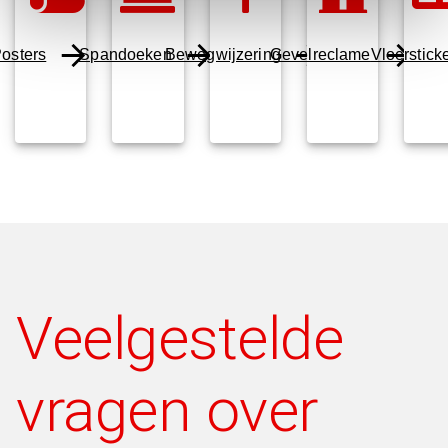
osters
Spandoeken
Bewegwijzering
Gevelreclame
Vloerstick
Veelgestelde
vragen over