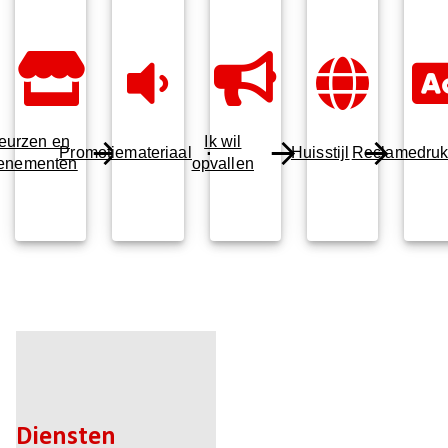
eurzen en
Ik wil
Promotiemateriaal
Huisstijl
Reclamedru
enementen
opvallen
Diensten