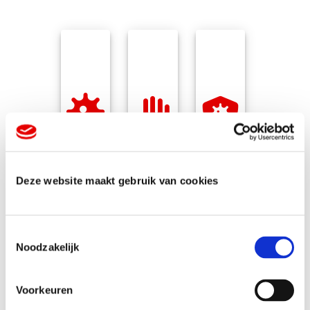
Afstand
Beschermingsmaterialen
Hygiëneproducten
houden
Deze website maakt gebruik van cookies
T
Noodzakelijk
o
e
s
Voorkeuren
t