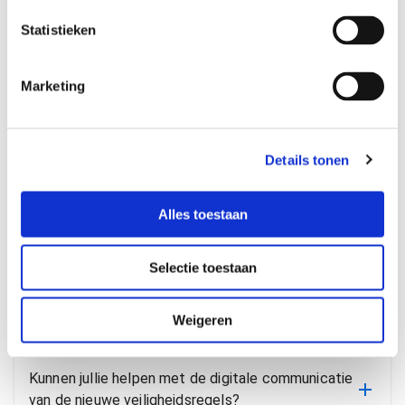
e
m
Statistieken
Veelgestelde
m
i
Marketing
n
vragen
g
s
Details tonen
s
e
Kunnen jullie ook veiligheidshandboeken
l
Alles toestaan
produceren?
e
c
Selectie toestaan
t
Kan ik mijn communicatie makkelijk wijzigen als de
i
regels veranderen?
e
Weigeren
Kunnen jullie helpen met de digitale communicatie
van de nieuwe veiligheidsregels?