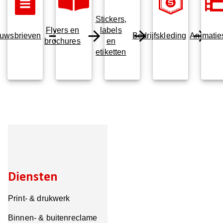
Stickers,
Flyers en
labels
uwsbrieven
Bedrijfskleding
Animatie
brochures
en
etiketten
Diensten
Print- & drukwerk
Binnen- & buitenreclame