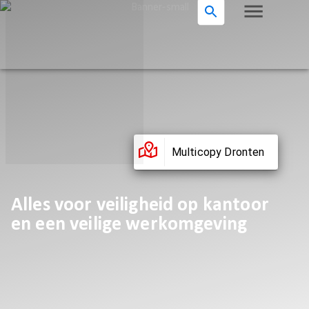
Multicopy Dronten
Alles voor veiligheid op kantoor
en een veilige werkomgeving