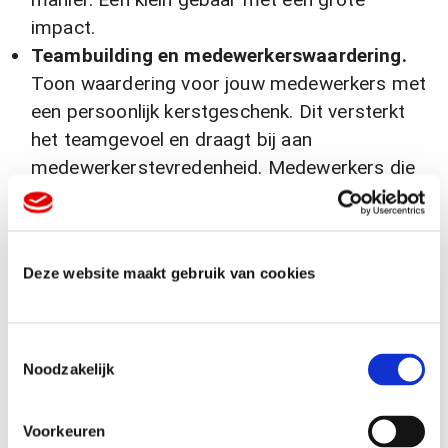
impact.
Teambuilding en medewerkerswaardering.
Toon waardering voor jouw medewerkers met
een persoonlijk kerstgeschenk. Dit versterkt
het teamgevoel en draagt bij aan
medewerkerstevredenheid. Medewerkers die
zich gewaardeerd voelen, zijn gemotiveerder
en loyaler. Investeren in jouw team loont altijd.
Merkbekendheid vergroten
. Bedrukte
Deze website maakt gebruik van cookies
kerstgeschenken met jouw logo zorgen voor
langdurige merkzichtbaarheid. Elke keer dat de
ontvanger het geschenk gebruikt, wordt hij
T
herinnerd aan jouw merk. Dit vergroot de
Noodzakelijk
o
naamsbekendheid en houdt jouw bedrijf top of
e
mind bij klanten en relaties.
s
Voorkeuren
Nieuwe zakelijke relaties opbouwen.
Gebruik
t