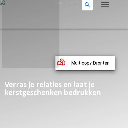
Multicopy Dronten
Verras je relaties en laat je
kerstgeschenken bedrukken