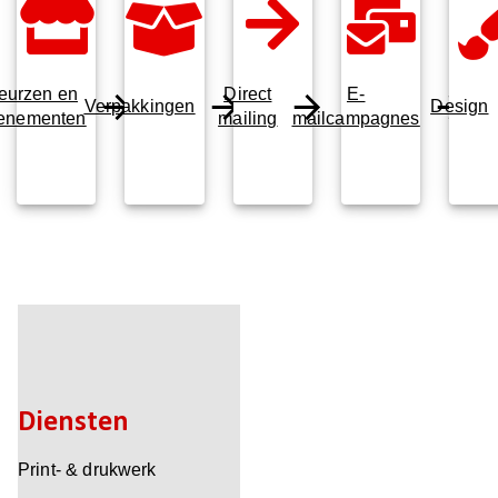
eurzen en
Direct
E-
Verpakkingen
Design
enementen
mailing
mailcampagnes
Diensten
Print- & drukwerk