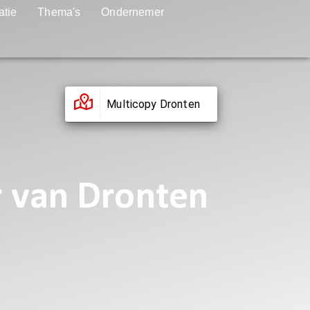
atie
Thema's
Ondernemer
Multicopy Dronten
r van Dronten