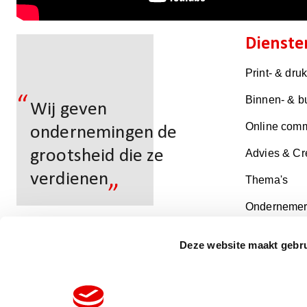
Dienste
Print- & dru
“
Binnen- & b
Wij geven
Online comm
ondernemingen de
grootsheid die ze
Advies & Cr
„
verdienen
Thema's
Ondernemer
Deze website maakt gebru
Multicopy Dronten