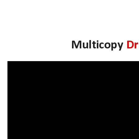
Multicopy
D