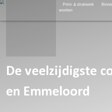
Print- & drukwerk
Binne
worden
De veelzijdigste 
en Emmeloord