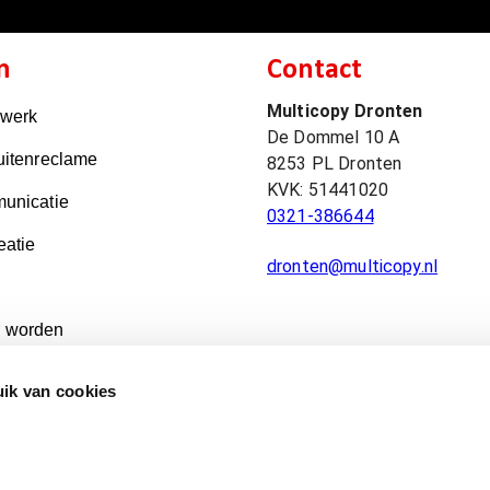
n
Contact
Multicopy Dronten
kwerk
De Dommel 10 A
uitenreclame
8253 PL
Dronten
KVK:
51441020
unicatie
0321-386644
eatie
dronten@multicopy.nl
 worden
ik van cookies