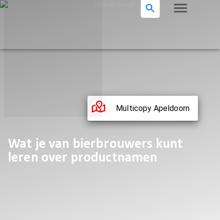
Multicopy Apeldoorn
Wat je van bierbrouwers kunt
leren over productnamen