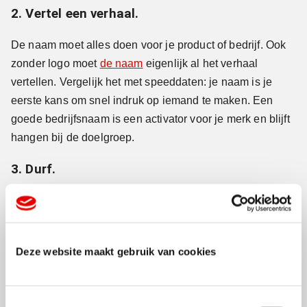
2. Vertel een verhaal.
De naam moet alles doen voor je product of bedrijf. Ook
zonder logo moet
de naam
eigenlijk al het verhaal
vertellen. Vergelijk het met speeddaten: je naam is je
eerste kans om snel indruk op iemand te maken. Een
goede bedrijfsnaam is een activator voor je merk en blijft
hangen bij de doelgroep.
3. Durf.
Kijk hoe je directe concurrenten heten en kies dan een
héél andere naam.
4. Vraag niet te veel mensen.
Deze website maakt gebruik van cookies
Betrek bij het kiezen van een bedrijfsnaam nooit te veel
mensen. Vraag niet het voltallige personeel, de buurman
T