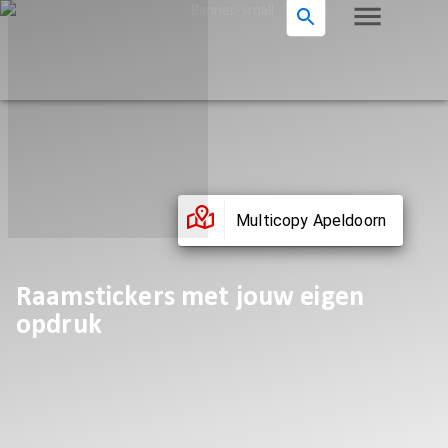
Multicopy Apeldoorn
Raamstickers met jouw eigen
opdruk