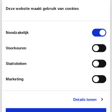
Deze website maakt gebruik van cookies
T
Noodzakelijk
o
e
s
Voorkeuren
t
e
m
Statistieken
m
i
Marketing
n
g
s
Details tonen
s
e
l