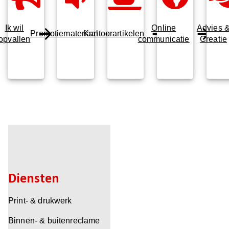
Ik wil
Online
Advies 
Promotiemateriaal
Kantoorartikelen
opvallen
communicatie
Creatie
Diensten
Print- & drukwerk
Binnen- & buitenreclame