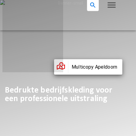
Multicopy Apeldoorn
Bedrukte bedrijfskleding voor
een professionele uitstraling