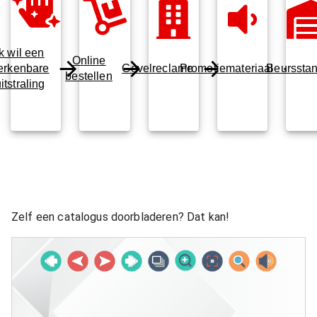
Ik wil een
Online
erkenbare
Gevelreclame
Promotiemateriaal
Beurssta
bestellen
itstraling
Zelf een catalogus doorbladeren? Dat kan!