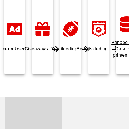
Variabel
amedrukwerk
Giveaways
Sportkleding
Bedrijfskleding
Data
printen