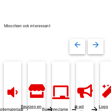
Misschien ook interessant
Beurzen en
Ik wil
Logo
otiemateriaal
Buitenreclame