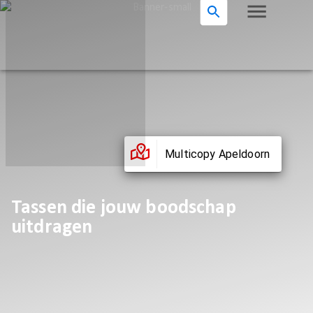
Multicopy Apeldoorn
Tassen die jouw boodschap
uitdragen