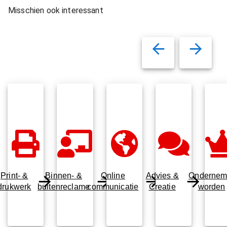
Misschien ook interessant
Print- &
Binnen- &
Online
Advies &
Ondernem
drukwerk
buitenreclame
communicatie
Creatie
worden