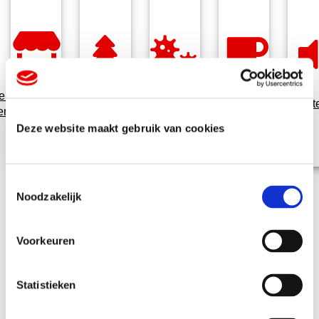
eurzen en
Kerst
Veiligheidscommunicatie
Kantoorartikelen
Promotiemate
enementen
Deze website maakt gebruik van cookies
T
Noodzakelijk
o
e
s
Voorkeuren
t
e
m
Statistieken
Veelgestelde
m