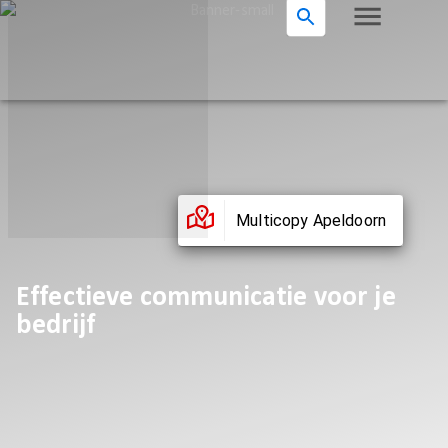
Multicopy Apeldoorn
Effectieve communicatie voor je
bedrijf