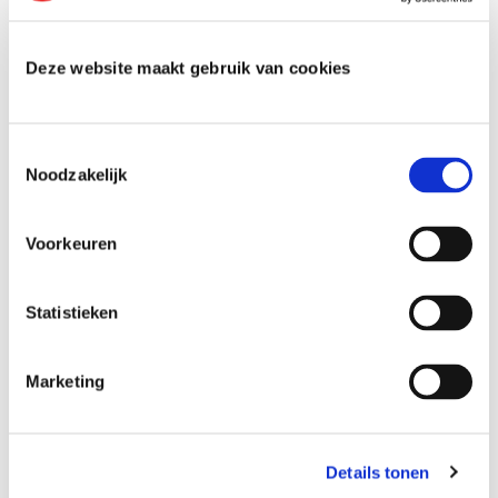
Deze website maakt gebruik van cookies
T
Noodzakelijk
o
e
s
Voorkeuren
t
e
m
Statistieken
m
i
Marketing
n
g
s
Details tonen
s