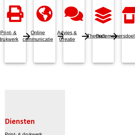
Print- &
Online
Advies &
Thema's
Ondernemersdoels
drukwerk
communicatie
Creatie
Diensten
Print- & drukwerk