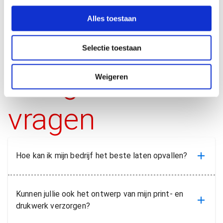
e
l
Alles toestaan
e
c
Selectie toestaan
t
i
Veelgestelde
e
Weigeren
vragen
Hoe kan ik mijn bedrijf het beste laten opvallen?
Kunnen jullie ook het ontwerp van mijn print- en
drukwerk verzorgen?