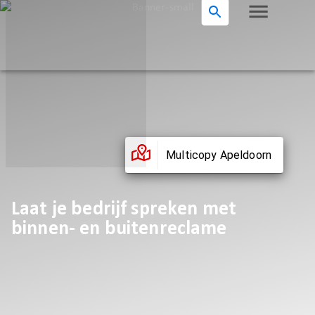
Multicopy Apeldoorn
Laat je bedrijf spreken met
binnen- en buitenreclame