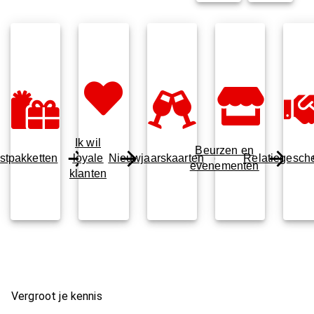
Ik wil
Beurzen en
stpakketten
loyale
Nieuwjaarskaarten
Relatiegesch
evenementen
klanten
Vergroot je kennis