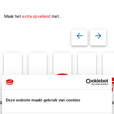
Maak het
extra opvallend
met...
Variabel
Deze website maakt gebruik van cookies
auverpakking
Relatiegeschenken
Data
Snoepgoed
Cadeaukaar
printen