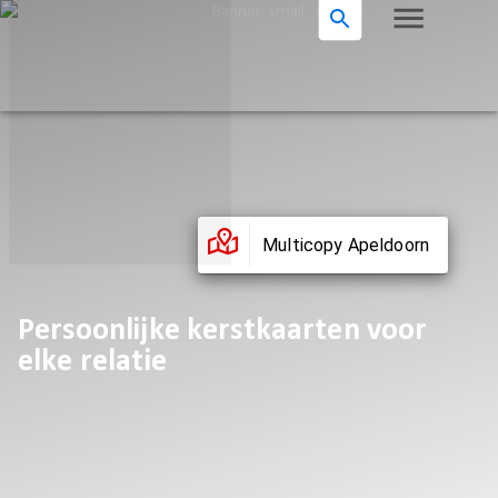
Multicopy Apeldoorn
Persoonlijke kerstkaarten voor
elke relatie