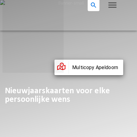
Multicopy Apeldoorn
Nieuwjaarskaarten voor elke
persoonlijke wens