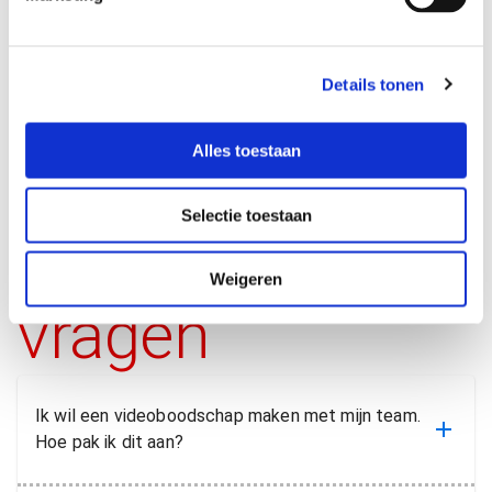
het
n
ontdek
nd
dag
samenwerking
communica
ontdek meer
ontdek meer
o
g
meer
ontdek meer
weggeven
s
nd
van meer dan
Details tonen
s
van
25 jaar”
e
cadeaus
l
Alles toestaan
e
c
Selectie toestaan
t
Veelgestelde
i
e
Weigeren
vragen
Ik wil een videoboodschap maken met mijn team.
Hoe pak ik dit aan?