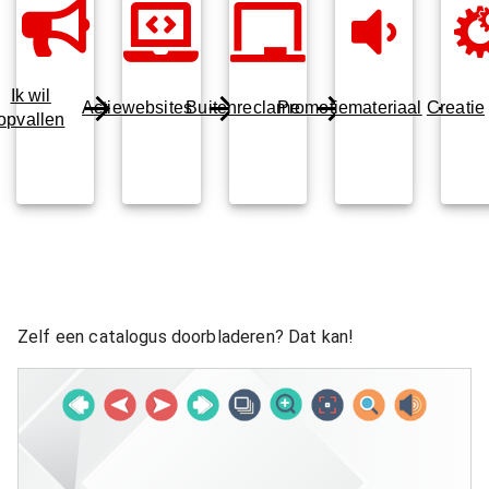
Ik wil
Actiewebsites
Buitenreclame
Promotiemateriaal
Creatie
opvallen
Zelf een catalogus doorbladeren? Dat kan!