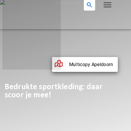
Multicopy Apeldoorn
Bedrukte sportkleding: daar
scoor je mee!