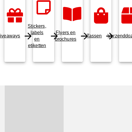
Stickers,
labels
Flyers en
iveaways
Tassen
Verzenddo
en
brochures
etiketten