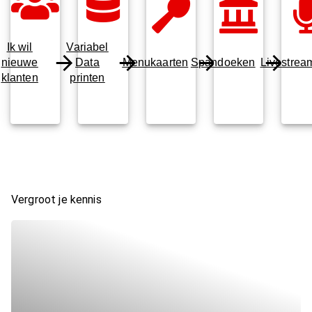
Ik wil
Variabel
nieuwe
Data
Menukaarten
Spandoeken
Livestrea
klanten
printen
Vergroot je kennis