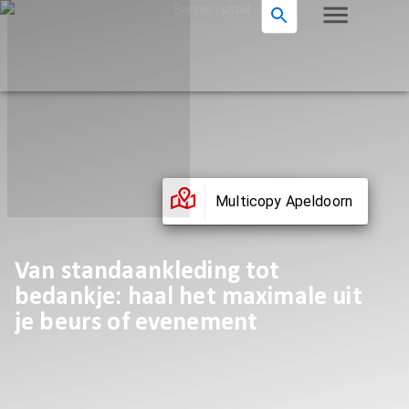
Multicopy Apeldoorn
Van standaankleding tot
bedankje: haal het maximale uit
je beurs of evenement